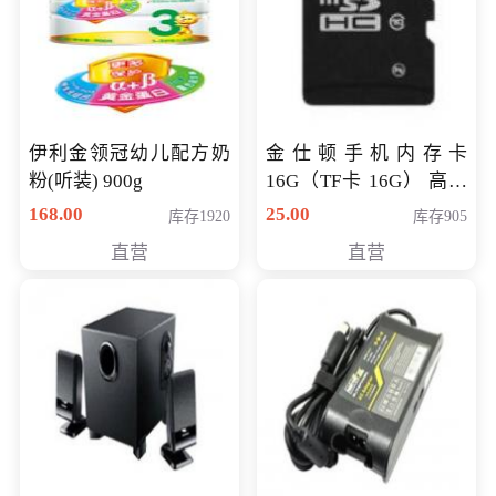
伊利金领冠幼儿配方奶
金仕顿手机内存卡
粉(听装) 900g
16G（TF卡 16G） 高速
卡 CLASS 10
168.00
25.00
库存1920
库存905
直营
直营