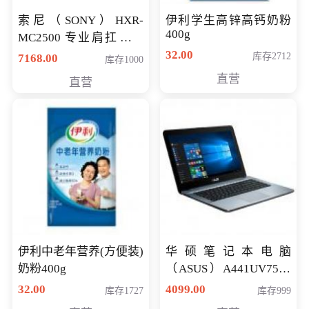
索尼（SONY）HXR-
伊利学生高锌高钙奶粉
400g
MC2500 专业肩扛式存
储卡全高清摄录一体机
32.00
库存2712
7168.00
库存1000
婚庆 直播 团拜会 专业高
直营
直营
清入门级摄像机
伊利中老年营养(方便装)
华硕笔记本电脑
奶粉400g
（ASUS）A441UV7500
顽石（7代i7-7500U 4G
32.00
4099.00
库存1727
库存999
500G GT920MX 独显）