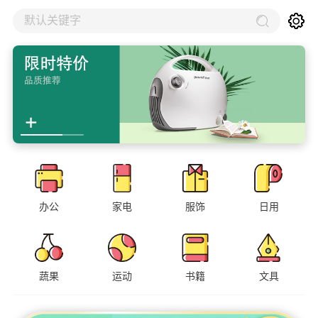
默认关键字
办公
家电
服饰
日用
蔬果
运动
书籍
文具