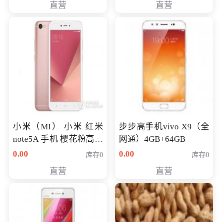
直营
直营
NV930-2G独
小米（MI） 小米 红米
步步高手机vivo X9（全
note5A 手机 樱花粉高配
网通）4GB+64GB
版 全网通(3G+32G)
0.00
0.00
库存0
库存0
直营
直营