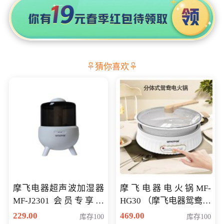
猜你喜欢
摩飞电器超声波加湿器
摩飞电器电火锅MF-
MF-J2301 会员专享价
HG30 （摩飞电器鸳鸯锅
168元
MF-HG30 ） 会员专享价
229.00
469.00
库存100
库存100