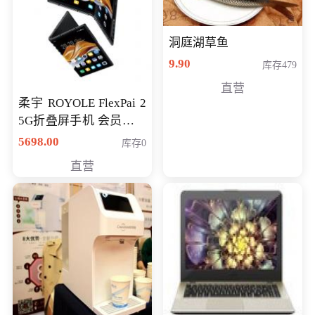
洞庭湖草鱼
9.90
库存479
直营
柔宇 ROYOLE FlexPai 2
5G折叠屏手机 会员专享
购买价格 4998元
5698.00
库存0
直营