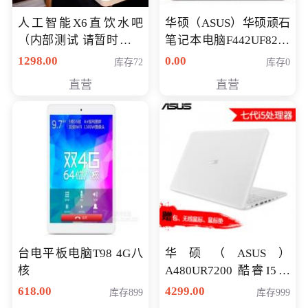
人工智能X6直饮水吧
华硕（ASUS）华硕顽石
（内部测试 请暂时不要
笔记本电脑F442UF8250
购买）
八代独显轻薄办公商务
1298.00
0.00
库存72
库存0
游戏笔记本 火爆推荐
直营
直营
台电平板电脑T98 4G八
华硕（ASUS）
核
A480UR7200 酷睿I5超
薄学生办公游戏独显笔
618.00
4299.00
库存899
库存999
记本电脑 金色 I5-7200