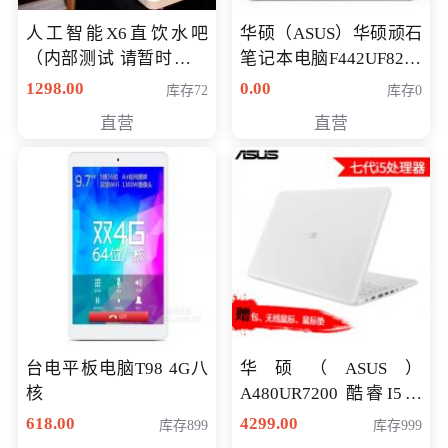
人工智能X6直饮水吧
华硕（ASUS）华硕顽石
（内部测试 请暂时不要
笔记本电脑F442UF8250
购买）
八代独显轻薄办公商务
1298.00
0.00
库存72
库存0
游戏笔记本 火爆推荐
直营
直营
台电平板电脑T98 4G八
华硕（ASUS）
核
A480UR7200 酷睿I5超
薄学生办公游戏独显笔
618.00
4299.00
库存899
库存999
记本电脑 金色 I5-7200