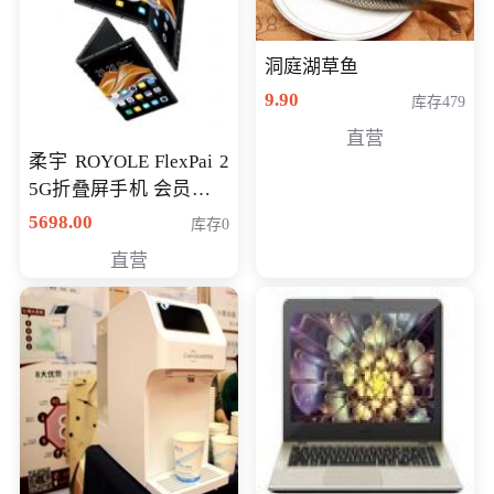
洞庭湖草鱼
9.90
库存479
直营
柔宇 ROYOLE FlexPai 2
5G折叠屏手机 会员专享
购买价格 4998元
5698.00
库存0
直营