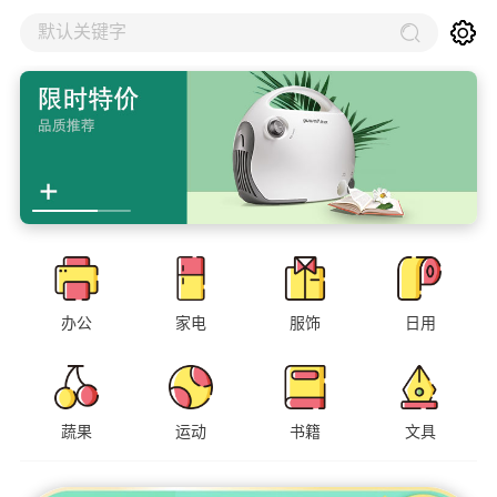
默认关键字
办公
家电
服饰
日用
蔬果
运动
书籍
文具