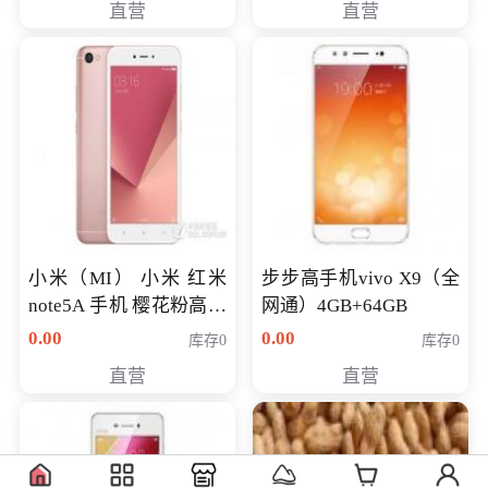
直营
直营
NV930-2G独
小米（MI） 小米 红米
步步高手机vivo X9（全
note5A 手机 樱花粉高配
网通）4GB+64GB
版 全网通(3G+32G)
0.00
0.00
库存0
库存0
直营
直营