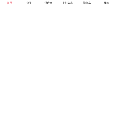
首页
分类
供应商
乡村集市
购物车
我的
步步高VIVO手机Y31A
花生（农村绿色食品 晒
（三网通）
干）
0.00
0.00
库存0
库存0
直营
直营