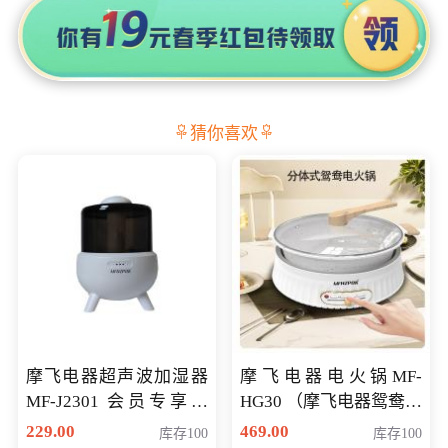
猜你喜欢
摩飞电器超声波加湿器
摩飞电器电火锅MF-
MF-J2301 会员专享价
HG30 （摩飞电器鸳鸯锅
168元
MF-HG30 ） 会员专享价
229.00
469.00
库存100
库存100